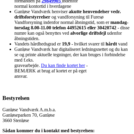
formanden på
29849905
indenfor
normal kontortid i hverdagene
Ganløse Vandværk henviser
akutte henvendelser vedr.
driftsforstyrrelser
og vandforsyning til Furesø
Vandforsyning indenfor normal åbningstid, som er
mandag-
torsdag 8.00-11.00 telefon 44952615 eller 30420742
- disse
numre kan også benyttes ved
alvorlige driftsfejl
udenfor
åbningstiden.
Vandets hårdhedsgrad er
19,9 -
hvilket svarer til
hårdt
vand
Ganløse Vandværk har digitaliseret ledningsnettet og du kan
se og printe aktuelle tegninger, der kan bruges i forbindelse
med f.eks.
gravearbejde.
Du kan finde kortet her
-
BEMÆRK at brug af kortet er på eget
ansvar.
Bestyrelsen
Ganløse Vandværk A.m.b.a.
Ganløseparken 70, Ganløse
3660 Stenløse
Sådan kommer du i kontakt med bestyrelsen: