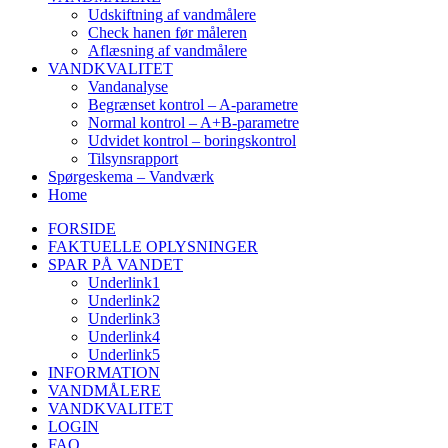
Udskiftning af vandmålere
Check hanen før måleren
Aflæsning af vandmålere
VANDKVALITET
Vandanalyse
Begrænset kontrol – A-parametre
Normal kontrol – A+B-parametre
Udvidet kontrol – boringskontrol
Tilsynsrapport
Spørgeskema – Vandværk
Home
FORSIDE
FAKTUELLE OPLYSNINGER
SPAR PÅ VANDET
Underlink1
Underlink2
Underlink3
Underlink4
Underlink5
INFORMATION
VANDMÅLERE
VANDKVALITET
LOGIN
FAQ