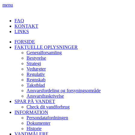
menu
FAQ
KONTAKT
LINKS
FORSIDE
FAKTUELLE OPLYSNINGER
Generalforsamling
Bestyrelse
Strategi
Vedtægter
Regulativ
Regnskab
Takstblad
Ansvarsfordeling og forsyningsområde
Ansvarsfraskrivelse
SPAR PÅ VANDET
Check dit vandforbrug
INFORMATION
Persondatafordningen
Dokumenter
Historie
VANDMÅLERE