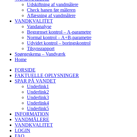
Udskiftning af vandmålere
Check hanen før måleren
Aflæsning af vandmålere
VANDKVALITET
Vandanalyse
Begrænset kontrol – A-parametre
Normal kontrol – A+B-parametre
Udvidet kontrol – boringskontrol
Tilsynsrapport
Spørgeskema – Vandværk
Home
FORSIDE
FAKTUELLE OPLYSNINGER
SPAR PÅ VANDET
Underlink1
Underlink2
Underlink3
Underlink4
Underlink5
INFORMATION
VANDMÅLERE
VANDKVALITET
LOGIN
FAQ