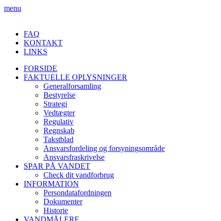
menu
FAQ
KONTAKT
LINKS
FORSIDE
FAKTUELLE OPLYSNINGER
Generalforsamling
Bestyrelse
Strategi
Vedtægter
Regulativ
Regnskab
Takstblad
Ansvarsfordeling og forsyningsområde
Ansvarsfraskrivelse
SPAR PÅ VANDET
Check dit vandforbrug
INFORMATION
Persondatafordningen
Dokumenter
Historie
VANDMÅLERE