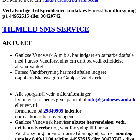
Ved alvorlige driftsproblemer kontaktes Furesø Vandforsyning
på 44952615 eller 30420742
TILMELD SMS SERVICE
AKTUELT
Ganløse Vandværk A.m.b.a. har indgået en samarbejdsaftale
med Furesø Vandforsyning om drift og vedligeholdelse
af vandværket.
Furesø Vandforsyning har med aftalen indgået
døgnberedskabsvagt for Ganløse Vandværk
Alle spørgsmål vedr. måleraflæsninger,
flytninger etc. bedes givet på mail til
info@ganloesevand.dk
eller evt. til
formanden på
29849905
indenfor
normal kontortid i hverdagene
Ganløse Vandværk henviser
akutte henvendelser vedr.
driftsforstyrrelser
og vandforsyning til Furesø
Vandforsyning indenfor normal åbningstid, som er
mandag-
torsdag 8.00-11.00 telefon 44952615 eller 30420742
- disse