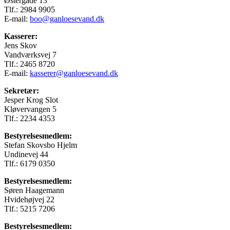
Østergade 13
Tlf.: 2984 9905
E-mail:
boo@ganloesevand.dk
Kasserer:
Jens Skov
Vandværksvej 7
Tlf.: 2465 8720
E-mail:
kasserer@ganloesevand.dk
Sekretær:
Jesper Krog Slot
Kløvervangen 5
Tlf.: 2234 4353
Bestyrelsesmedlem:
Stefan Skovsbo Hjelm
Undinevej 44
Tlf.: 6179 0350
Bestyrelsesmedlem:
Søren Haagemann
Hvidehøjvej 22
Tlf.: 5215 7206
Bestyrelsesmedlem: