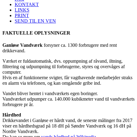
KONTAKT
LINKS
PRINT
SEND TIL EN VEN
FAKTUELLE OPLYSNINGER
Ganløse Vandværk
forsyner ca. 1300 forbrugere med rent
drikkevand.
Værket er fuldautomatisk, dvs. oppumpning af råvand, iltning,
filtrering og udpumpning til forbrugerne, styres og overvåges af
computer.
Hvis en af funktionerne svigter, får vagthavende medarbejder straks
en alarm via telefonen, og kan omgående gribe ind.
Vandet bliver hentet i vandværkets egen boringer.
Vandværket udpumper ca. 140.000 kubikmeter vand til vandværkets
forbrugere pr år.
Hårdhed
Drikkevandet i Ganløse er hårdt vand, de seneste målinger fra 2017
viser en hårdhedsgrad på 18 dH på Søndre Vandværk og 16 dH på
Nordre Vandværk.
Du kan se mere om
vands hårdhed på Wikipedia