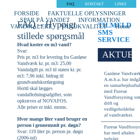
FAQ
KONTAKT
LINKS
FORSIDE
FAKTUELLE OPLYSNINGER
SPAR PÅ VANDET
INFORMATION
FAQ – Hyppigt
TILMELD
VANDMÅLERE
VANDKVALITET
Home
SMS
stillede spørgsmål
SERVICE
Hvad koster en m3 vand?
Svar:
AKTUEL
Pris pr. m3 for levering fra Ganløse
Vandværk kr. pr. m3: 25,00
Vandafgift pr. m3 til staten kr. pr.
Ganløse Vandvær
m3: 7,96 inkl. bidrag til
A.m.b.a. har indg
grundvandskortlægning
en samarbejdsafta
Hertil skal lægges
med Furesø
vandafledningsafgifter, som
Vandforsyning o
opkræves af NOVAFOS.
drift og
Alle priser er inkl. moms.
vedligeholdelse
af vandværket.
Hvor mange liter vand bruger en
person i gennemsnit pr. døgn?
Furesø Vandforsy
Svar: 119 liter pr. person pr. døgn
har med aftalen
(2006-tal)
indgået