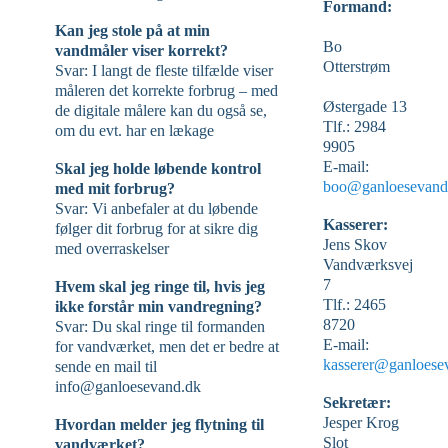
Formand:
Kan jeg stole på at min
Bo
vandmåler viser korrekt?
Otterstrøm
Svar: I langt de fleste tilfælde viser
måleren det korrekte forbrug – med
Østergade 13
de digitale målere kan du også se,
Tlf.: 2984
om du evt. har en lækage
9905
E-mail:
Skal jeg holde løbende kontrol
boo@ganloesevand
med mit forbrug?
Svar: Vi anbefaler at du løbende
Kasserer:
følger dit forbrug for at sikre dig
Jens Skov
med overraskelser
Vandværksvej
7
Hvem skal jeg ringe til, hvis jeg
Tlf.: 2465
ikke forstår min vandregning?
8720
Svar: Du skal ringe til formanden
E-mail:
for vandværket, men det er bedre at
kasserer@ganloese
sende en mail til
info@ganloesevand.dk
Sekretær:
Jesper Krog
Hvordan melder jeg flytning til
Slot
vandværket?