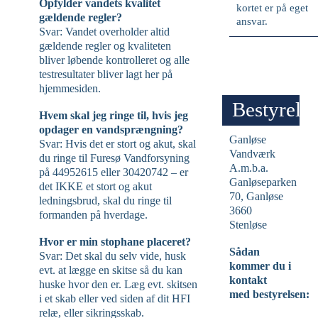
Opfylder vandets kvalitet
kortet er på eget
gældende regler?
ansvar.
Svar: Vandet overholder altid
gældende regler og kvaliteten
bliver løbende kontrolleret og alle
testresultater bliver lagt her på
hjemmesiden.
Bestyrels
Hvem skal jeg ringe til, hvis jeg
opdager en vandsprængning?
Ganløse
Svar: Hvis det er stort og akut, skal
Vandværk
du ringe til Furesø Vandforsyning
A.m.b.a.
på 44952615 eller 30420742 – er
Ganløseparken
det IKKE et stort og akut
70, Ganløse
ledningsbrud, skal du ringe til
3660
formanden på hverdage.
Stenløse
Hvor er min stophane placeret?
Sådan
Svar: Det skal du selv vide, husk
kommer du i
evt. at lægge en skitse så du kan
kontakt
huske hvor den er. Læg evt. skitsen
med bestyrelsen:
i et skab eller ved siden af dit HFI
relæ, eller sikringsskab.