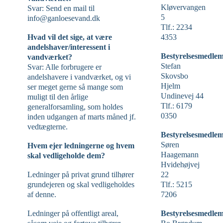
Kløvervangen
Svar: Send en mail til
5
info@ganloesevand.dk
Tlf.: 2234
Hvad vil det sige, at være
4353
andelshaver/interessent i
Bestyrelsesmedlem
vandværket?
Stefan
Svar: Alle forbrugere er
Skovsbo
andelshavere i vandværket, og vi
Hjelm
ser meget gerne så mange som
Undinevej 44
muligt til den årlige
Tlf.: 6179
generalforsamling, som holdes
0350
inden udgangen af marts måned jf.
vedtægterne.
Bestyrelsesmedlem
Søren
Hvem ejer ledningerne og hvem
Haagemann
skal vedligeholde dem?
Hvidehøjvej
Ledninger på privat grund tilhører
22
grundejeren og skal vedligeholdes
Tlf.: 5215
af denne.
7206
Ledninger på offentligt areal,
Bestyrelsesmedlem