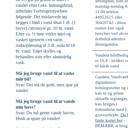
åbningstid, som e
vandet efter f.eks. ledningsbrud,
mandag-torsdag 8
anbefaler Forbrugerstyrelsen
11.00 telefon
følgende: Det misfarvede tøj
44952615 eller
lægges i blød i vand tilsat 1 dl. (3
30420742
- disse
breve) citronsyre pr. 10 ltr. vand.
numre kan også
benyttes ved
alvor
Efter ca. ½ time vrides tøjet og
driftsfejl
udenfor
vaskes igennem i en varm
åbningstiden.
sodaopløsning af 3 dl. soda til 10
ltr. vand. Tøjet skylles og
Vandets hårdheds
behandles som efter almindelig
er
19,9 -
hvilket s
vask.
til
hårdt
vand
Må jeg bruge vand til at vaske
Ganløse Vandværk
min bil?
digitaliseret
Svar: Det må du godt, men spar på
ledningsnettet og 
vandet.
kan se og printe
aktuelle tegninger,
Må jeg bruge vand til at vande
kan bruges i
min have?
forbindelse med f.
Svar: Du må gerne vande haven.
gravearbejde.
Du 
Husk at spare på vandet!
finde kortet her
-
BEMÆRK at brug 