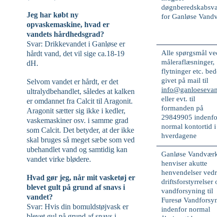
døgnberedskabsva
Jeg har købt ny
for Ganløse Vand
opvaskemaskine, hvad er
vandets hårdhedsgrad?
Svar: Drikkevandet i Ganløse er
Alle spørgsmål ve
hårdt vand, det vil sige ca.18-19
måleraflæsninger,
dH.
flytninger etc. bed
givet på mail til
Selvom vandet er hårdt, er det
info@ganloeseva
ultralydbehandlet, således at kalken
eller evt. til
er omdannet fra Calcit til Aragonit.
formanden på
Aragonit sætter sig ikke i kedler,
29849905
indenfo
vaskemaskiner osv. i samme grad
normal kontortid i
som Calcit. Det betyder, at der ikke
hverdagene
skal bruges så meget sæbe som ved
ubehandlet vand og samtidig kan
Ganløse Vandvær
vandet virke blødere.
henviser
akutte
henvendelser vedr
Hvad gør jeg, når mit vasketøj er
driftsforstyrrelser
blevet gult på grund af snavs i
vandforsyning til
vandet?
Furesø Vandforsy
Svar: Hvis din bomuldstøjvask er
indenfor normal
blevet gul på grund af snavs i