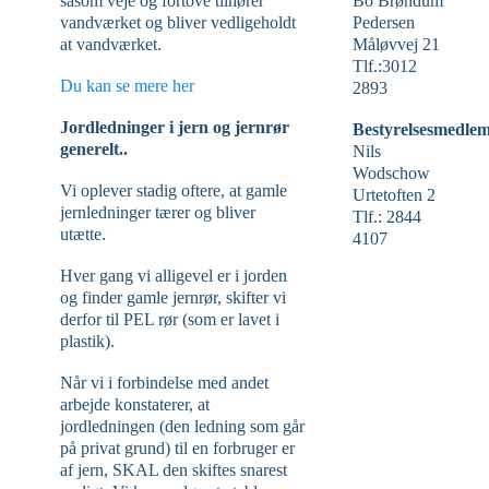
såsom veje og fortove tilhører
Bo Brøndum
vandværket og bliver vedligeholdt
Pedersen
at vandværket.
Måløvvej 21
Tlf.:3012
Du kan se mere her
2893
Jordledninger i jern og jernrør
Bestyrelsesmedlem
generelt..
Nils
Wodschow
Vi oplever stadig oftere, at gamle
Urtetoften 2
jernledninger tærer og bliver
Tlf.: 2844
utætte.
4107
Hver gang vi alligevel er i jorden
og finder gamle jernrør, skifter vi
derfor til PEL rør (som er lavet i
plastik).
Når vi i forbindelse med andet
arbejde konstaterer, at
jordledningen (den ledning som går
på privat grund) til en forbruger er
af jern, SKAL den skiftes snarest