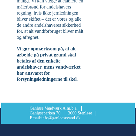
muligt. Vi kan vælge at etablere en
målerbrønd for andelshavers
regning, hvis ikke jernledningen
bliver skiftet – det er vores og alle
de andre andelshaveres sikkerhed
for, at alt vandforbruget bliver målt
og afregnet.
Vi gør opmærksom på, at alt
arbejde på privat grund skal
betales af den enkelte
andelshaver, mens vandværket
har ansvaret for
forsyningsledningerne til skel.
Ganløse Vandværk A.m.b.a.
Ganløseparken 70
3660 Stenløse
Email:
info@ganloesevand.dk