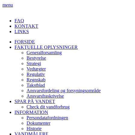
menu
FAQ
KONTAKT
LINKS
FORSIDE
FAKTUELLE OPLYSNINGER
Generalforsamling
Bestyrelse
Strategi
Vedtægter
Regulativ
Regnskab
Takstblad
Ansvarsfordeling og forsyningsområde
Ansvarsfraskrivelse
SPAR PÅ VANDET
Check dit vandforbrug
INFORMATION
Persondatafordningen
Dokumenter
Historie
VANDMÅLERE