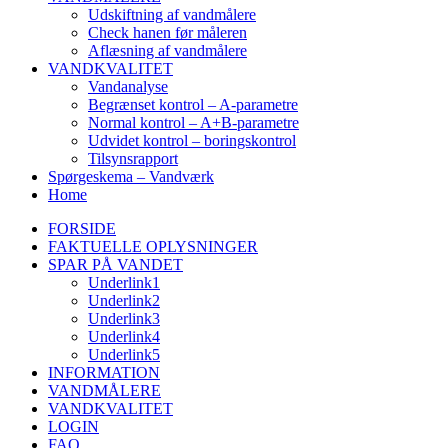
Udskiftning af vandmålere
Check hanen før måleren
Aflæsning af vandmålere
VANDKVALITET
Vandanalyse
Begrænset kontrol – A-parametre
Normal kontrol – A+B-parametre
Udvidet kontrol – boringskontrol
Tilsynsrapport
Spørgeskema – Vandværk
Home
FORSIDE
FAKTUELLE OPLYSNINGER
SPAR PÅ VANDET
Underlink1
Underlink2
Underlink3
Underlink4
Underlink5
INFORMATION
VANDMÅLERE
VANDKVALITET
LOGIN
FAQ