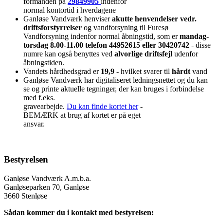
formanden på
29849905
indenfor
normal kontortid i hverdagene
Ganløse Vandværk henviser
akutte henvendelser vedr.
driftsforstyrrelser
og vandforsyning til Furesø
Vandforsyning indenfor normal åbningstid, som er
mandag-
torsdag 8.00-11.00 telefon 44952615 eller 30420742
- disse
numre kan også benyttes ved
alvorlige driftsfejl
udenfor
åbningstiden.
Vandets hårdhedsgrad er
19,9 -
hvilket svarer til
hårdt
vand
Ganløse Vandværk har digitaliseret ledningsnettet og du kan
se og printe aktuelle tegninger, der kan bruges i forbindelse
med f.eks.
gravearbejde.
Du kan finde kortet her
-
BEMÆRK at brug af kortet er på eget
ansvar.
Bestyrelsen
Ganløse Vandværk A.m.b.a.
Ganløseparken 70, Ganløse
3660 Stenløse
Sådan kommer du i kontakt med bestyrelsen: