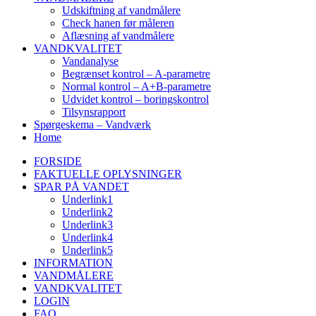
Udskiftning af vandmålere
Check hanen før måleren
Aflæsning af vandmålere
VANDKVALITET
Vandanalyse
Begrænset kontrol – A-parametre
Normal kontrol – A+B-parametre
Udvidet kontrol – boringskontrol
Tilsynsrapport
Spørgeskema – Vandværk
Home
FORSIDE
FAKTUELLE OPLYSNINGER
SPAR PÅ VANDET
Underlink1
Underlink2
Underlink3
Underlink4
Underlink5
INFORMATION
VANDMÅLERE
VANDKVALITET
LOGIN
FAQ