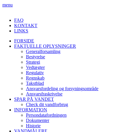
menu
FAQ
KONTAKT
LINKS
FORSIDE
FAKTUELLE OPLYSNINGER
Generalforsamling
Bestyrelse
Strategi
Vedtægter
Regulativ
Regnskab
Takstblad
Ansvarsfordeling og forsyningsområde
Ansvarsfraskrivelse
SPAR PÅ VANDET
Check dit vandforbrug
INFORMATION
Persondatafordningen
Dokumenter
Historie
VANDMÅLERE