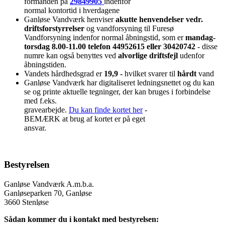
formanden på
29849905
indenfor
normal kontortid i hverdagene
Ganløse Vandværk henviser
akutte henvendelser vedr.
driftsforstyrrelser
og vandforsyning til Furesø
Vandforsyning indenfor normal åbningstid, som er
mandag-
torsdag 8.00-11.00 telefon 44952615 eller 30420742
- disse
numre kan også benyttes ved
alvorlige driftsfejl
udenfor
åbningstiden.
Vandets hårdhedsgrad er
19,9 -
hvilket svarer til
hårdt
vand
Ganløse Vandværk har digitaliseret ledningsnettet og du kan
se og printe aktuelle tegninger, der kan bruges i forbindelse
med f.eks.
gravearbejde.
Du kan finde kortet her
-
BEMÆRK at brug af kortet er på eget
ansvar.
Bestyrelsen
Ganløse Vandværk A.m.b.a.
Ganløseparken 70, Ganløse
3660 Stenløse
Sådan kommer du i kontakt med bestyrelsen: