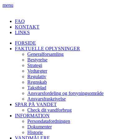
menu
FAQ
KONTAKT
LINKS
FORSIDE
FAKTUELLE OPLYSNINGER
Generalforsamling
Bestyrelse
Strategi
Vedtægter
Regulativ
Regnskab
Takstblad
Ansvarsfordeling og forsyningsområde
Ansvarsfraskrivelse
SPAR PÅ VANDET
Check dit vandforbrug
INFORMATION
Persondatafordningen
Dokumenter
Historie
VANDMÅLERE