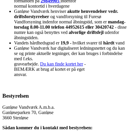
formanden på
29849905
indenfor
normal kontortid i hverdagene
Ganløse Vandværk henviser
akutte henvendelser vedr.
driftsforstyrrelser
og vandforsyning til Furesø
Vandforsyning indenfor normal åbningstid, som er
mandag-
torsdag 8.00-11.00 telefon 44952615 eller 30420742
- disse
numre kan også benyttes ved
alvorlige driftsfejl
udenfor
åbningstiden.
Vandets hårdhedsgrad er
19,9 -
hvilket svarer til
hårdt
vand
Ganløse Vandværk har digitaliseret ledningsnettet og du kan
se og printe aktuelle tegninger, der kan bruges i forbindelse
med f.eks.
gravearbejde.
Du kan finde kortet her
-
BEMÆRK at brug af kortet er på eget
ansvar.
Bestyrelsen
Ganløse Vandværk A.m.b.a.
Ganløseparken 70, Ganløse
3660 Stenløse
Sådan kommer du i kontakt med bestyrelsen: