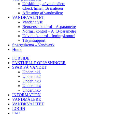
Udskiftning af vandmålere
Check hanen før måleren
Aflæsning af vandmålere
VANDKVALITET
Vandanalyse
Begrænset kontrol – A-parametre
Normal kontrol – A+B-parametre
Udvidet kontrol – boringskontrol
Tilsynsrapport
Spørgeskema – Vandværk
Home
FORSIDE
FAKTUELLE OPLYSNINGER
SPAR PÅ VANDET
Underlink1
Underlink2
Underlink3
Underlink4
Underlink5
INFORMATION
VANDMÅLERE
VANDKVALITET
LOGIN
FAQ