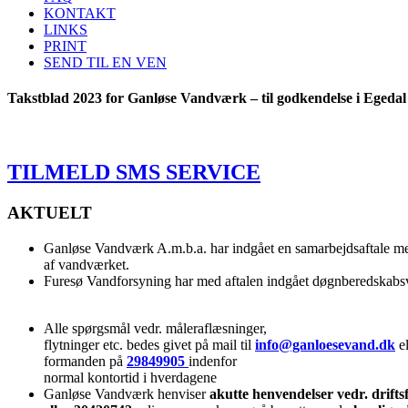
KONTAKT
LINKS
PRINT
SEND TIL EN VEN
Takstblad 2023 for Ganløse Vandværk – til godkendelse i Eged
TILMELD SMS SERVICE
AKTUELT
Ganløse Vandværk A.m.b.a. har indgået en samarbejdsaftale me
af vandværket.
Furesø Vandforsyning har med aftalen indgået døgnberedskab
Alle spørgsmål vedr. måleraflæsninger,
flytninger etc. bedes givet på mail til
info@ganloesevand.dk
el
formanden på
29849905
indenfor
normal kontortid i hverdagene
Ganløse Vandværk henviser
akutte henvendelser vedr. drifts