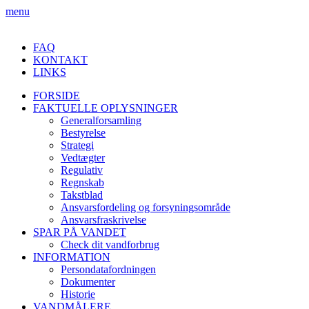
menu
FAQ
KONTAKT
LINKS
FORSIDE
FAKTUELLE OPLYSNINGER
Generalforsamling
Bestyrelse
Strategi
Vedtægter
Regulativ
Regnskab
Takstblad
Ansvarsfordeling og forsyningsområde
Ansvarsfraskrivelse
SPAR PÅ VANDET
Check dit vandforbrug
INFORMATION
Persondatafordningen
Dokumenter
Historie
VANDMÅLERE