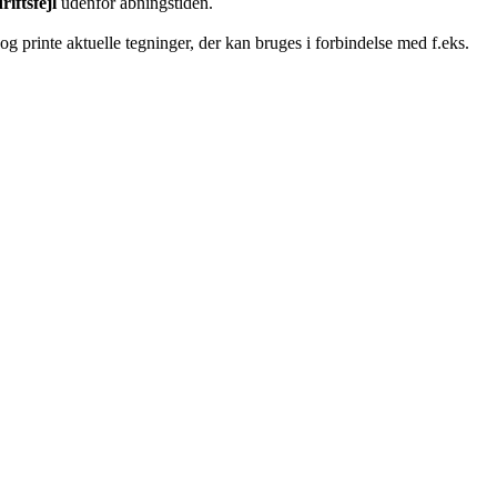
riftsfejl
udenfor åbningstiden.
g printe aktuelle tegninger, der kan bruges i forbindelse med f.eks.