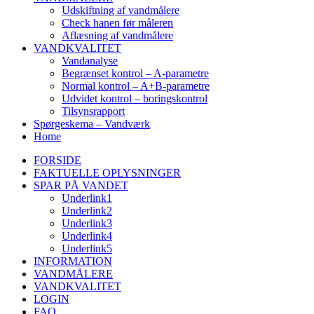
Udskiftning af vandmålere
Check hanen før måleren
Aflæsning af vandmålere
VANDKVALITET
Vandanalyse
Begrænset kontrol – A-parametre
Normal kontrol – A+B-parametre
Udvidet kontrol – boringskontrol
Tilsynsrapport
Spørgeskema – Vandværk
Home
FORSIDE
FAKTUELLE OPLYSNINGER
SPAR PÅ VANDET
Underlink1
Underlink2
Underlink3
Underlink4
Underlink5
INFORMATION
VANDMÅLERE
VANDKVALITET
LOGIN
FAQ