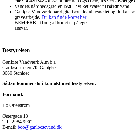
eller 30420742
- disse numre kan også benyttes ved
alvorlige d
Vandets hårdhedsgrad er
19,9 -
hvilket svarer til
hårdt
vand
Ganløse Vandværk har digitaliseret ledningsnettet og du kan se o
gravearbejde.
Du kan finde kortet her
-
BEMÆRK at brug af kortet er på eget
ansvar.
Bestyrelsen
Ganløse Vandværk A.m.b.a.
Ganløseparken 70, Ganløse
3660 Stenløse
Sådan kommer du i kontakt med bestyrelsen:
Formand:
Bo Otterstrøm
Østergade 13
Tlf.: 2984 9905
E-mail:
boo@ganloesevand.dk