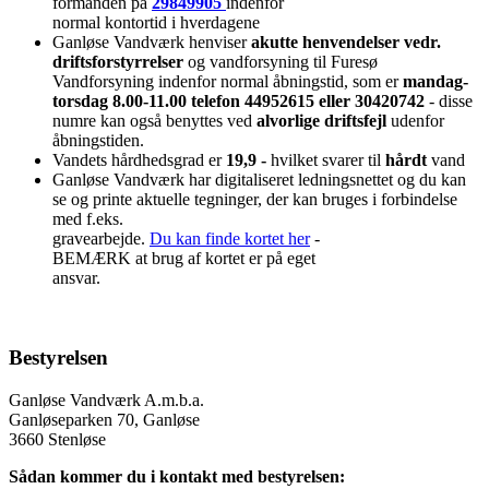
formanden på
29849905
indenfor
normal kontortid i hverdagene
Ganløse Vandværk henviser
akutte henvendelser vedr.
driftsforstyrrelser
og vandforsyning til Furesø
Vandforsyning indenfor normal åbningstid, som er
mandag-
torsdag 8.00-11.00 telefon 44952615 eller 30420742
- disse
numre kan også benyttes ved
alvorlige driftsfejl
udenfor
åbningstiden.
Vandets hårdhedsgrad er
19,9 -
hvilket svarer til
hårdt
vand
Ganløse Vandværk har digitaliseret ledningsnettet og du kan
se og printe aktuelle tegninger, der kan bruges i forbindelse
med f.eks.
gravearbejde.
Du kan finde kortet her
-
BEMÆRK at brug af kortet er på eget
ansvar.
Bestyrelsen
Ganløse Vandværk A.m.b.a.
Ganløseparken 70, Ganløse
3660 Stenløse
Sådan kommer du i kontakt med bestyrelsen: