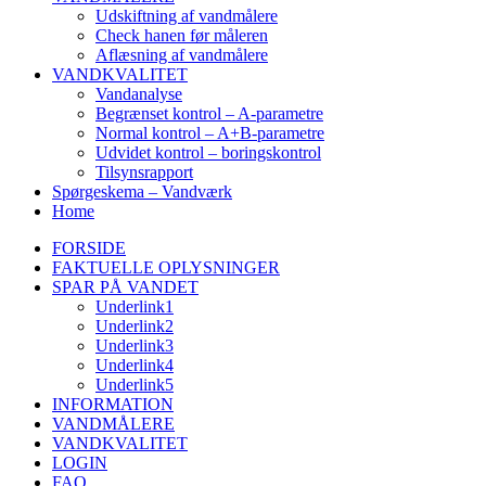
Udskiftning af vandmålere
Check hanen før måleren
Aflæsning af vandmålere
VANDKVALITET
Vandanalyse
Begrænset kontrol – A-parametre
Normal kontrol – A+B-parametre
Udvidet kontrol – boringskontrol
Tilsynsrapport
Spørgeskema – Vandværk
Home
FORSIDE
FAKTUELLE OPLYSNINGER
SPAR PÅ VANDET
Underlink1
Underlink2
Underlink3
Underlink4
Underlink5
INFORMATION
VANDMÅLERE
VANDKVALITET
LOGIN
FAQ