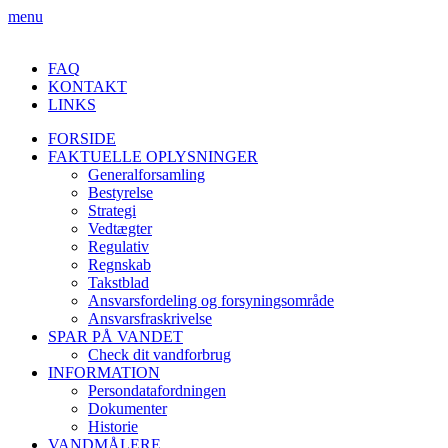
menu
FAQ
KONTAKT
LINKS
FORSIDE
FAKTUELLE OPLYSNINGER
Generalforsamling
Bestyrelse
Strategi
Vedtægter
Regulativ
Regnskab
Takstblad
Ansvarsfordeling og forsyningsområde
Ansvarsfraskrivelse
SPAR PÅ VANDET
Check dit vandforbrug
INFORMATION
Persondatafordningen
Dokumenter
Historie
VANDMÅLERE