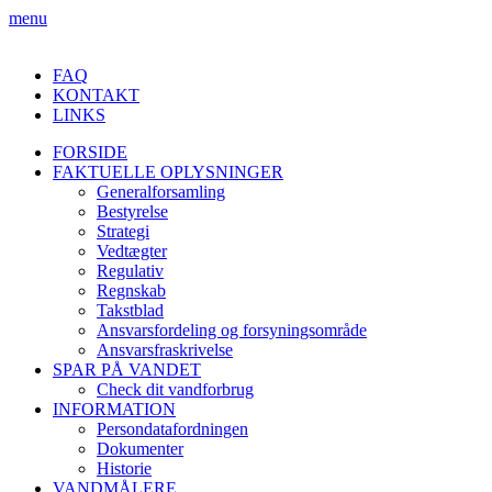
menu
FAQ
KONTAKT
LINKS
FORSIDE
FAKTUELLE OPLYSNINGER
Generalforsamling
Bestyrelse
Strategi
Vedtægter
Regulativ
Regnskab
Takstblad
Ansvarsfordeling og forsyningsområde
Ansvarsfraskrivelse
SPAR PÅ VANDET
Check dit vandforbrug
INFORMATION
Persondatafordningen
Dokumenter
Historie
VANDMÅLERE