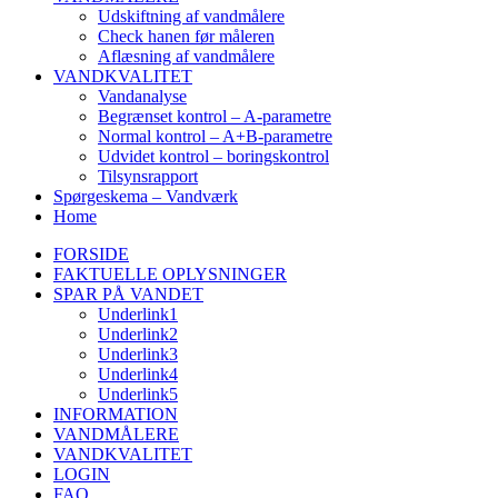
Udskiftning af vandmålere
Check hanen før måleren
Aflæsning af vandmålere
VANDKVALITET
Vandanalyse
Begrænset kontrol – A-parametre
Normal kontrol – A+B-parametre
Udvidet kontrol – boringskontrol
Tilsynsrapport
Spørgeskema – Vandværk
Home
FORSIDE
FAKTUELLE OPLYSNINGER
SPAR PÅ VANDET
Underlink1
Underlink2
Underlink3
Underlink4
Underlink5
INFORMATION
VANDMÅLERE
VANDKVALITET
LOGIN
FAQ