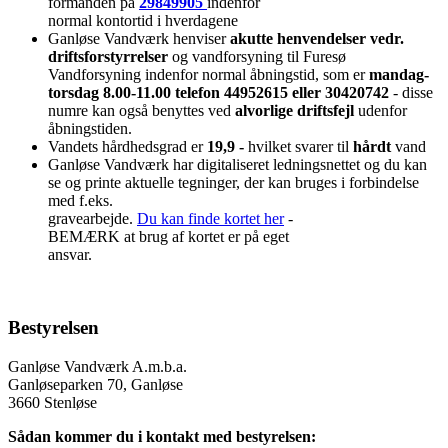
formanden på
29849905
indenfor
normal kontortid i hverdagene
Ganløse Vandværk henviser
akutte henvendelser vedr.
driftsforstyrrelser
og vandforsyning til Furesø
Vandforsyning indenfor normal åbningstid, som er
mandag-
torsdag 8.00-11.00 telefon 44952615 eller 30420742
- disse
numre kan også benyttes ved
alvorlige driftsfejl
udenfor
åbningstiden.
Vandets hårdhedsgrad er
19,9 -
hvilket svarer til
hårdt
vand
Ganløse Vandværk har digitaliseret ledningsnettet og du kan
se og printe aktuelle tegninger, der kan bruges i forbindelse
med f.eks.
gravearbejde.
Du kan finde kortet her
-
BEMÆRK at brug af kortet er på eget
ansvar.
Bestyrelsen
Ganløse Vandværk A.m.b.a.
Ganløseparken 70, Ganløse
3660 Stenløse
Sådan kommer du i kontakt med bestyrelsen: