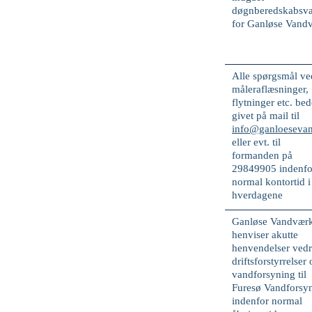
døgnberedskabsva
for Ganløse Vand
Alle spørgsmål ve
måleraflæsninger,
flytninger etc. bed
givet på mail til
info@ganloeseva
eller evt. til
formanden på
29849905
indenfo
normal kontortid i
hverdagene
Ganløse Vandvær
henviser
akutte
henvendelser vedr
driftsforstyrrelser
vandforsyning til
Furesø Vandforsy
indenfor normal