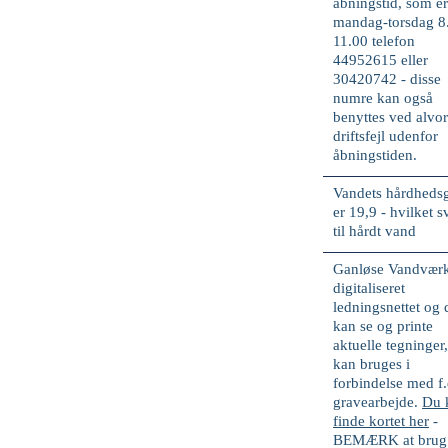
åbningstid, som e
mandag-torsdag 8
11.00 telefon
44952615 eller
30420742
- disse
numre kan også
benyttes ved
alvor
driftsfejl
udenfor
åbningstiden.
Vandets hårdheds
er
19,9 -
hvilket s
til
hårdt
vand
Ganløse Vandværk
digitaliseret
ledningsnettet og 
kan se og printe
aktuelle tegninger,
kan bruges i
forbindelse med f.
gravearbejde.
Du 
finde kortet her
-
BEMÆRK at brug 