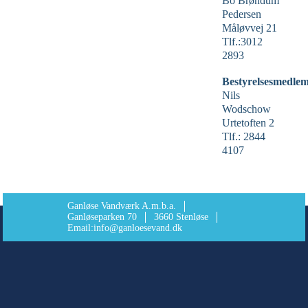
Bo Brøndum
Pedersen
Måløvvej 21
Tlf.:3012
2893
Bestyrelsesmedlem
Nils
Wodschow
Urtetoften 2
Tlf.: 2844
4107
Ganløse Vandværk A.m.b.a.
Ganløseparken 70
3660 Stenløse
Email:
info@ganloesevand.dk