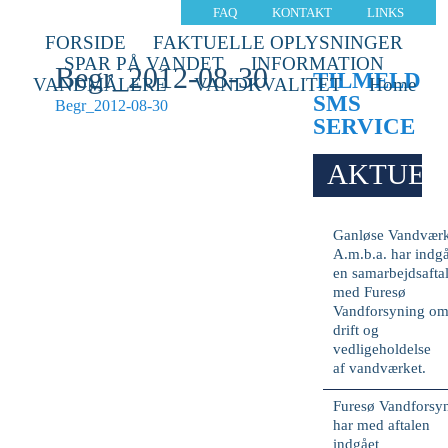
FAQ
KONTAKT
LINKS
FORSIDE
FAKTUELLE OPLYSNINGER
SPAR PÅ VANDET
INFORMATION
Begr_2012-08-30
TILMELD
VANDMÅLERE
VANDKVALITET
Home
SMS
Begr_2012-08-30
SERVICE
AKTUEL
Ganløse Vandvær
A.m.b.a. har indg
en samarbejdsafta
med Furesø
Vandforsyning o
drift og
vedligeholdelse
af vandværket.
Furesø Vandforsy
har med aftalen
indgået