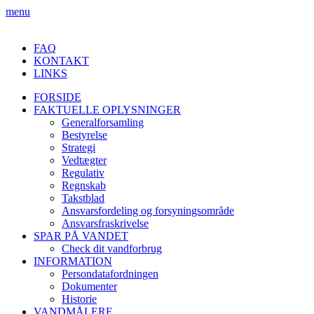
menu
FAQ
KONTAKT
LINKS
FORSIDE
FAKTUELLE OPLYSNINGER
Generalforsamling
Bestyrelse
Strategi
Vedtægter
Regulativ
Regnskab
Takstblad
Ansvarsfordeling og forsyningsområde
Ansvarsfraskrivelse
SPAR PÅ VANDET
Check dit vandforbrug
INFORMATION
Persondatafordningen
Dokumenter
Historie
VANDMÅLERE