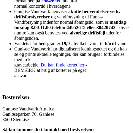
formanden på
29849905
indenfor
normal kontortid i hverdagene
Ganløse Vandværk henviser
akutte henvendelser vedr.
driftsforstyrrelser
og vandforsyning til Furesø
Vandforsyning indenfor normal åbningstid, som er
mandag-
torsdag 8.00-11.00 telefon 44952615 eller 30420742
- disse
numre kan også benyttes ved
alvorlige driftsfejl
udenfor
åbningstiden.
Vandets hårdhedsgrad er
19,9 -
hvilket svarer til
hårdt
vand
Ganløse Vandværk har digitaliseret ledningsnettet og du kan
se og printe aktuelle tegninger, der kan bruges i forbindelse
med f.eks.
gravearbejde.
Du kan finde kortet her
-
BEMÆRK at brug af kortet er på eget
ansvar.
Bestyrelsen
Ganløse Vandværk A.m.b.a.
Ganløseparken 70, Ganløse
3660 Stenløse
Sådan kommer du i kontakt med bestyrelsen: