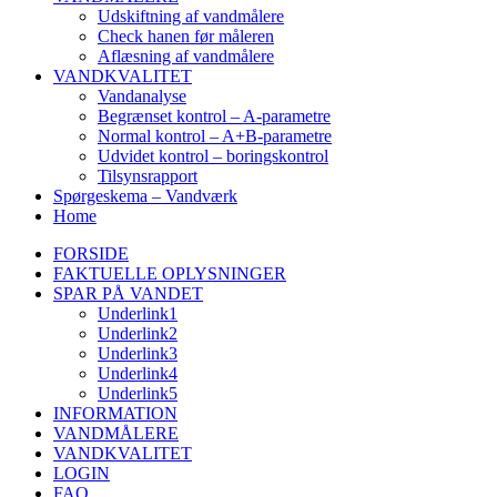
Udskiftning af vandmålere
Check hanen før måleren
Aflæsning af vandmålere
VANDKVALITET
Vandanalyse
Begrænset kontrol – A-parametre
Normal kontrol – A+B-parametre
Udvidet kontrol – boringskontrol
Tilsynsrapport
Spørgeskema – Vandværk
Home
FORSIDE
FAKTUELLE OPLYSNINGER
SPAR PÅ VANDET
Underlink1
Underlink2
Underlink3
Underlink4
Underlink5
INFORMATION
VANDMÅLERE
VANDKVALITET
LOGIN
FAQ