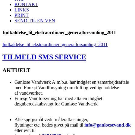
KONTAKT
LINKS
PRINT
SEND TIL EN VEN
Indkaldelse_til_ekstraordinaer_generalforsamling_2011
Indkaldelse_til_ekstraordinaer_generalforsamling_2011
TILMELD SMS SERVICE
AKTUELT
Ganløse Vandværk A.m.b.a. har indgået en samarbejdsaftale
med Furesø Vandforsyning om drift og vedligeholdelse
af vandværket.
Furesø Vandforsyning har med aftalen indgået
døgnberedskabsvagt for Ganløse Vandværk
Alle spørgsmål vedr. måleraflæsninger,
flytninger etc. bedes givet på mail til
info@ganloesevand.dk
eller evt. til