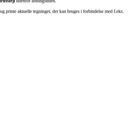
riftsfejl
udenfor åbningstiden.
g printe aktuelle tegninger, der kan bruges i forbindelse med f.eks.