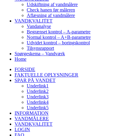
Udskiftning af vandmålere
Check hanen før måleren
Aflæsning af vandmålere
VANDKVALITET
Vandanalyse
Begrænset kontrol – A-parametre
Normal kontrol – A+B-parametre
Udvidet kontrol – boringskontrol
Tilsynsrapport
Spørgeskema – Vandværk
Home
FORSIDE
FAKTUELLE OPLYSNINGER
SPAR PÅ VANDET
Underlink1
Underlink2
Underlink3
Underlink4
Underlink5
INFORMATION
VANDMÅLERE
VANDKVALITET
LOGIN
FAQ