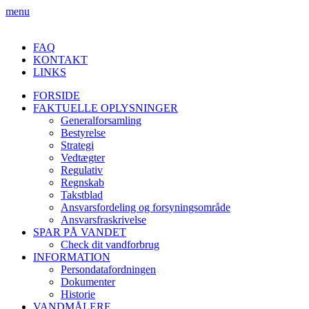
menu
FAQ
KONTAKT
LINKS
FORSIDE
FAKTUELLE OPLYSNINGER
Generalforsamling
Bestyrelse
Strategi
Vedtægter
Regulativ
Regnskab
Takstblad
Ansvarsfordeling og forsyningsområde
Ansvarsfraskrivelse
SPAR PÅ VANDET
Check dit vandforbrug
INFORMATION
Persondatafordningen
Dokumenter
Historie
VANDMÅLERE