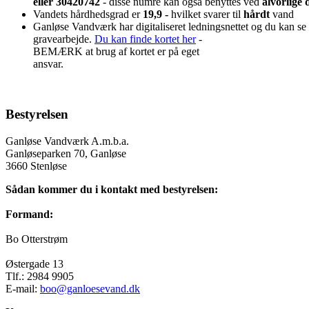
eller 30420742
- disse numre kan også benyttes ved
alvorlige d
Vandets hårdhedsgrad er
19,9 -
hvilket svarer til
hårdt
vand
Ganløse Vandværk har digitaliseret ledningsnettet og du kan se o
gravearbejde.
Du kan finde kortet her
-
BEMÆRK at brug af kortet er på eget
ansvar.
Bestyrelsen
Ganløse Vandværk A.m.b.a.
Ganløseparken 70, Ganløse
3660 Stenløse
Sådan kommer du i kontakt med bestyrelsen:
Formand:
Bo Otterstrøm
Østergade 13
Tlf.: 2984 9905
E-mail:
boo@ganloesevand.dk