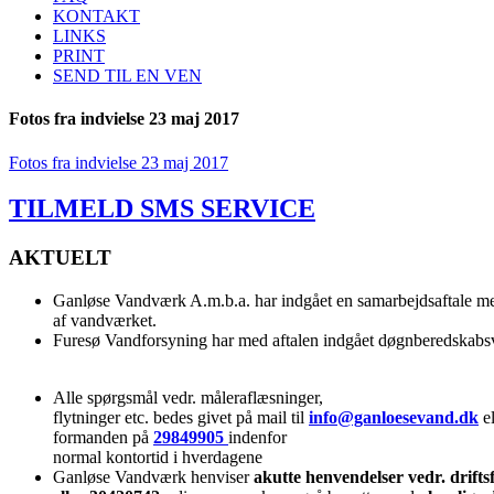
KONTAKT
LINKS
PRINT
SEND TIL EN VEN
Fotos fra indvielse 23 maj 2017
Fotos fra indvielse 23 maj 2017
TILMELD SMS SERVICE
AKTUELT
Ganløse Vandværk A.m.b.a. har indgået en samarbejdsaftale me
af vandværket.
Furesø Vandforsyning har med aftalen indgået døgnberedskab
Alle spørgsmål vedr. måleraflæsninger,
flytninger etc. bedes givet på mail til
info@ganloesevand.dk
el
formanden på
29849905
indenfor
normal kontortid i hverdagene
Ganløse Vandværk henviser
akutte henvendelser vedr. drifts