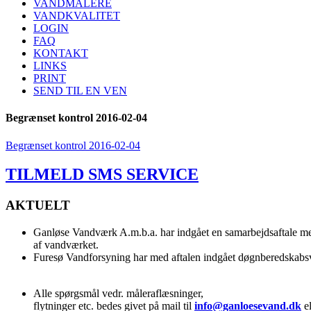
VANDMÅLERE
VANDKVALITET
LOGIN
FAQ
KONTAKT
LINKS
PRINT
SEND TIL EN VEN
Begrænset kontrol 2016-02-04
Begrænset kontrol 2016-02-04
TILMELD SMS SERVICE
AKTUELT
Ganløse Vandværk A.m.b.a. har indgået en samarbejdsaftale me
af vandværket.
Furesø Vandforsyning har med aftalen indgået døgnberedskab
Alle spørgsmål vedr. måleraflæsninger,
flytninger etc. bedes givet på mail til
info@ganloesevand.dk
el