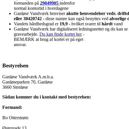
formanden på
29849905
indenfor
normal kontortid i hverdagene
Ganløse Vandværk henviser
akutte henvendelser vedr. drifts
eller 30420742
- disse numre kan også benyttes ved
alvorlige d
Vandets hårdhedsgrad er
19,9 -
hvilket svarer til
hårdt
vand
Ganløse Vandværk har digitaliseret ledningsnettet og du kan se o
gravearbejde.
Du kan finde kortet her
-
BEMÆRK at brug af kortet er på eget
ansvar.
Bestyrelsen
Ganløse Vandværk A.m.b.a.
Ganløseparken 70, Ganløse
3660 Stenløse
Sådan kommer du i kontakt med bestyrelsen:
Formand:
Bo Otterstrøm
Østergade 13