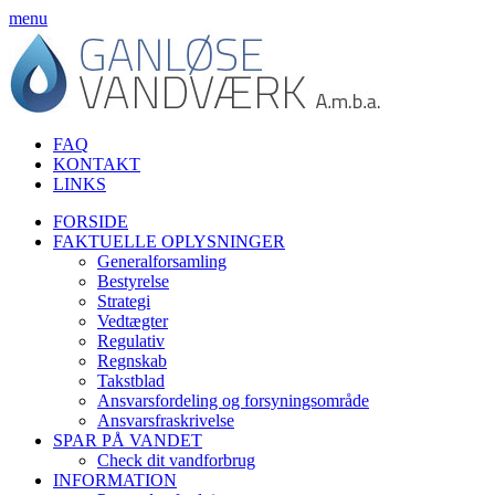
menu
FAQ
KONTAKT
LINKS
FORSIDE
FAKTUELLE OPLYSNINGER
Generalforsamling
Bestyrelse
Strategi
Vedtægter
Regulativ
Regnskab
Takstblad
Ansvarsfordeling og forsyningsområde
Ansvarsfraskrivelse
SPAR PÅ VANDET
Check dit vandforbrug
INFORMATION