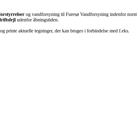
forstyrrelser
og vandforsyning til Furesø Vandforsyning indenfor norm
riftsfejl
udenfor åbningstiden.
g printe aktuelle tegninger, der kan bruges i forbindelse med f.eks.