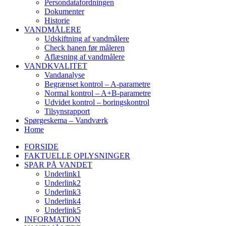
Persondatafordningen
Dokumenter
Historie
VANDMÅLERE
Udskiftning af vandmålere
Check hanen før måleren
Aflæsning af vandmålere
VANDKVALITET
Vandanalyse
Begrænset kontrol – A-parametre
Normal kontrol – A+B-parametre
Udvidet kontrol – boringskontrol
Tilsynsrapport
Spørgeskema – Vandværk
Home
FORSIDE
FAKTUELLE OPLYSNINGER
SPAR PÅ VANDET
Underlink1
Underlink2
Underlink3
Underlink4
Underlink5
INFORMATION