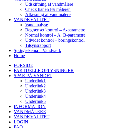
Udskiftning af vandmålere
Check hanen før måleren
Aflæsning af vandmålere
VANDKVALITET
Vandanalyse
Begrænset kontrol – A-parametre
Normal kontrol – A+B-parametre
Udvidet kontrol – boringskontrol
Tilsynsrapport
Spørgeskema – Vandværk
Home
FORSIDE
FAKTUELLE OPLYSNINGER
SPAR PÅ VANDET
Underlink1
Underlink2
Underlink3
Underlink4
Underlink5
INFORMATION
VANDMÅLERE
VANDKVALITET
LOGIN
FAQ