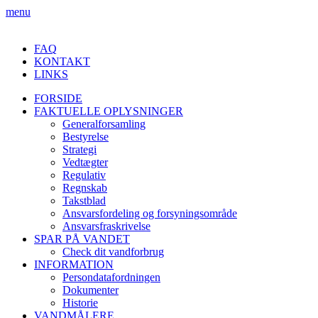
menu
FAQ
KONTAKT
LINKS
FORSIDE
FAKTUELLE OPLYSNINGER
Generalforsamling
Bestyrelse
Strategi
Vedtægter
Regulativ
Regnskab
Takstblad
Ansvarsfordeling og forsyningsområde
Ansvarsfraskrivelse
SPAR PÅ VANDET
Check dit vandforbrug
INFORMATION
Persondatafordningen
Dokumenter
Historie
VANDMÅLERE