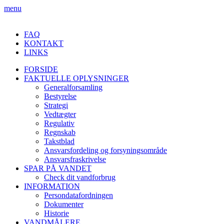
menu
FAQ
KONTAKT
LINKS
FORSIDE
FAKTUELLE OPLYSNINGER
Generalforsamling
Bestyrelse
Strategi
Vedtægter
Regulativ
Regnskab
Takstblad
Ansvarsfordeling og forsyningsområde
Ansvarsfraskrivelse
SPAR PÅ VANDET
Check dit vandforbrug
INFORMATION
Persondatafordningen
Dokumenter
Historie
VANDMÅLERE