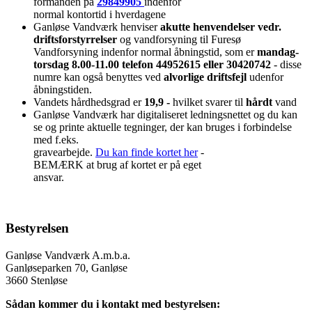
formanden på
29849905
indenfor
normal kontortid i hverdagene
Ganløse Vandværk henviser
akutte henvendelser vedr.
driftsforstyrrelser
og vandforsyning til Furesø
Vandforsyning indenfor normal åbningstid, som er
mandag-
torsdag 8.00-11.00 telefon 44952615 eller 30420742
- disse
numre kan også benyttes ved
alvorlige driftsfejl
udenfor
åbningstiden.
Vandets hårdhedsgrad er
19,9 -
hvilket svarer til
hårdt
vand
Ganløse Vandværk har digitaliseret ledningsnettet og du kan
se og printe aktuelle tegninger, der kan bruges i forbindelse
med f.eks.
gravearbejde.
Du kan finde kortet her
-
BEMÆRK at brug af kortet er på eget
ansvar.
Bestyrelsen
Ganløse Vandværk A.m.b.a.
Ganløseparken 70, Ganløse
3660 Stenløse
Sådan kommer du i kontakt med bestyrelsen: