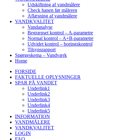
Udskiftning af vandmålere
Check hanen før måleren
Aflæsning af vandmålere
VANDKVALITET
Vandanalyse
Begrænset kontrol – A-parametre
Normal kontrol – A+B-parametre
Udvidet kontrol – boringskontrol
Tilsynsrapport
Spørgeskema – Vandværk
Home
FORSIDE
FAKTUELLE OPLYSNINGER
SPAR PÅ VANDET
Underlink1
Underlink2
Underlink3
Underlink4
Underlink5
INFORMATION
VANDMÅLERE
VANDKVALITET
LOGIN
FAQ