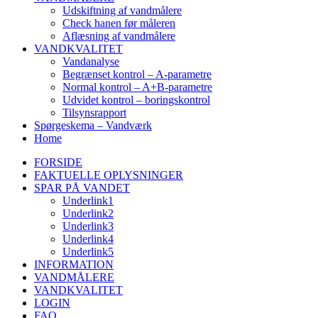
Udskiftning af vandmålere
Check hanen før måleren
Aflæsning af vandmålere
VANDKVALITET
Vandanalyse
Begrænset kontrol – A-parametre
Normal kontrol – A+B-parametre
Udvidet kontrol – boringskontrol
Tilsynsrapport
Spørgeskema – Vandværk
Home
FORSIDE
FAKTUELLE OPLYSNINGER
SPAR PÅ VANDET
Underlink1
Underlink2
Underlink3
Underlink4
Underlink5
INFORMATION
VANDMÅLERE
VANDKVALITET
LOGIN
FAQ