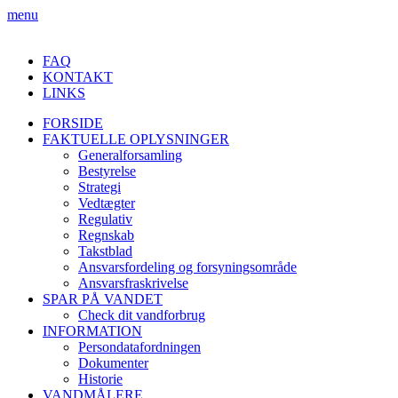
menu
FAQ
KONTAKT
LINKS
FORSIDE
FAKTUELLE OPLYSNINGER
Generalforsamling
Bestyrelse
Strategi
Vedtægter
Regulativ
Regnskab
Takstblad
Ansvarsfordeling og forsyningsområde
Ansvarsfraskrivelse
SPAR PÅ VANDET
Check dit vandforbrug
INFORMATION
Persondatafordningen
Dokumenter
Historie
VANDMÅLERE