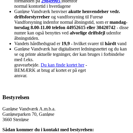
formanden på
29849905
indenfor
normal kontortid i hverdagene
Ganløse Vandværk henviser
akutte henvendelser vedr.
driftsforstyrrelser
og vandforsyning til Furesø
Vandforsyning indenfor normal åbningstid, som er
mandag-
torsdag 8.00-11.00 telefon 44952615 eller 30420742
- disse
numre kan også benyttes ved
alvorlige driftsfejl
udenfor
åbningstiden.
Vandets hårdhedsgrad er
19,9 -
hvilket svarer til
hårdt
vand
Ganløse Vandværk har digitaliseret ledningsnettet og du kan
se og printe aktuelle tegninger, der kan bruges i forbindelse
med f.eks.
gravearbejde.
Du kan finde kortet her
-
BEMÆRK at brug af kortet er på eget
ansvar.
Bestyrelsen
Ganløse Vandværk A.m.b.a.
Ganløseparken 70, Ganløse
3660 Stenløse
Sådan kommer du i kontakt med bestyrelsen: