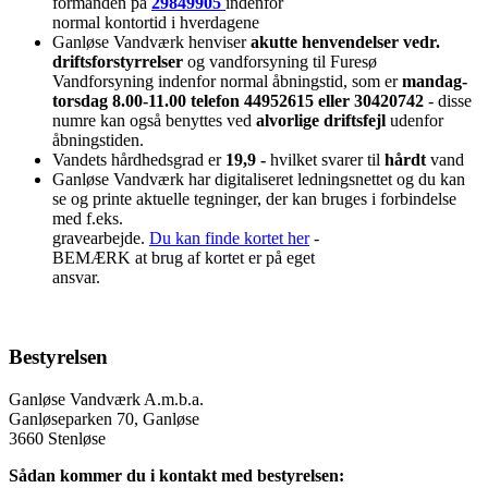
formanden på
29849905
indenfor
normal kontortid i hverdagene
Ganløse Vandværk henviser
akutte henvendelser vedr.
driftsforstyrrelser
og vandforsyning til Furesø
Vandforsyning indenfor normal åbningstid, som er
mandag-
torsdag 8.00-11.00 telefon 44952615 eller 30420742
- disse
numre kan også benyttes ved
alvorlige driftsfejl
udenfor
åbningstiden.
Vandets hårdhedsgrad er
19,9 -
hvilket svarer til
hårdt
vand
Ganløse Vandværk har digitaliseret ledningsnettet og du kan
se og printe aktuelle tegninger, der kan bruges i forbindelse
med f.eks.
gravearbejde.
Du kan finde kortet her
-
BEMÆRK at brug af kortet er på eget
ansvar.
Bestyrelsen
Ganløse Vandværk A.m.b.a.
Ganløseparken 70, Ganløse
3660 Stenløse
Sådan kommer du i kontakt med bestyrelsen: