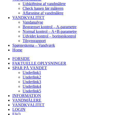
Udskiftning af vandmålere
Check hanen før måleren
Aflæsning af vandmålere
VANDKVALITET
Vandanalyse
Begrænset kontrol – A-parametre
Normal kontrol – A+B-parametre
Udvidet kontrol – boringskontrol
Tilsynsrapport
Spørgeskema – Vandværk
Home
FORSIDE
FAKTUELLE OPLYSNINGER
SPAR PÅ VANDET
Underlink1
Underlink2
Underlink3
Underlink4
Underlink5
INFORMATION
VANDMÅLERE
VANDKVALITET
LOGIN
FAQ