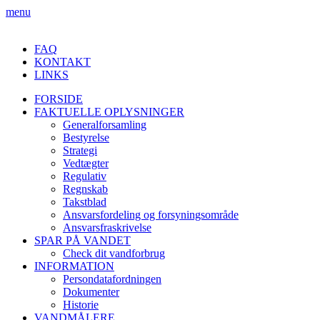
menu
FAQ
KONTAKT
LINKS
FORSIDE
FAKTUELLE OPLYSNINGER
Generalforsamling
Bestyrelse
Strategi
Vedtægter
Regulativ
Regnskab
Takstblad
Ansvarsfordeling og forsyningsområde
Ansvarsfraskrivelse
SPAR PÅ VANDET
Check dit vandforbrug
INFORMATION
Persondatafordningen
Dokumenter
Historie
VANDMÅLERE