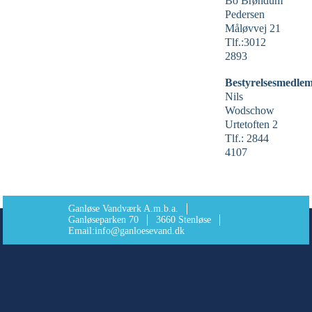
Bo Brøndum
Pedersen
Måløvvej 21
Tlf.:3012
2893
Bestyrelsesmedlem
Nils
Wodschow
Urtetoften 2
Tlf.: 2844
4107
Ganløse Vandværk A.m.b.a.
Ganløseparken 70
3660 Stenløse
Email:
info@ganloesevand.dk