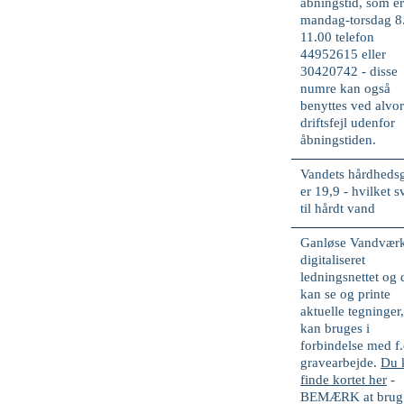
åbningstid, som e
mandag-torsdag 8
11.00 telefon
44952615 eller
30420742
- disse
numre kan også
benyttes ved
alvor
driftsfejl
udenfor
åbningstiden.
Vandets hårdheds
er
19,9 -
hvilket s
til
hårdt
vand
Ganløse Vandværk
digitaliseret
ledningsnettet og 
kan se og printe
aktuelle tegninger,
kan bruges i
forbindelse med f.
gravearbejde.
Du 
finde kortet her
-
BEMÆRK at brug 