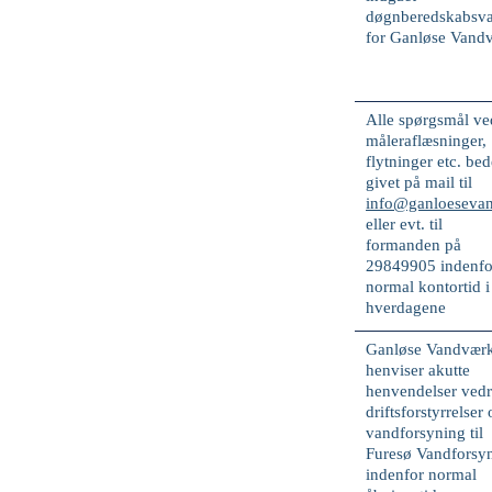
døgnberedskabsva
for Ganløse Vand
Alle spørgsmål ve
måleraflæsninger,
flytninger etc. bed
givet på mail til
info@ganloeseva
eller evt. til
formanden på
29849905
indenfo
normal kontortid i
hverdagene
Ganløse Vandvær
henviser
akutte
henvendelser vedr
driftsforstyrrelser
vandforsyning til
Furesø Vandforsy
indenfor normal