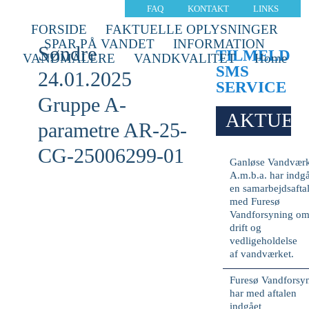
FAQ
KONTAKT
LINKS
FORSIDE
FAKTUELLE OPLYSNINGER
SPAR PÅ VANDET
INFORMATION
Søndre
TILMELD
VANDMÅLERE
VANDKVALITET
Home
SMS
24.01.2025
SERVICE
Gruppe A-
AKTUEL
parametre AR-25-
CG-25006299-01
Ganløse Vandvær
A.m.b.a. har indg
en samarbejdsafta
med Furesø
Vandforsyning o
drift og
vedligeholdelse
af vandværket.
Furesø Vandforsy
har med aftalen
indgået