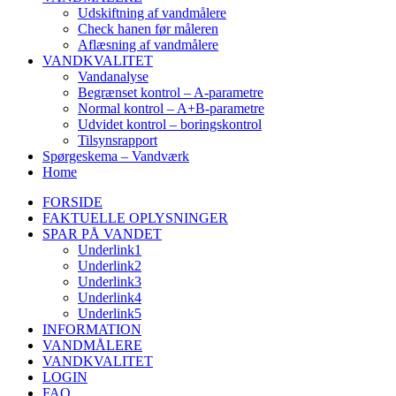
Udskiftning af vandmålere
Check hanen før måleren
Aflæsning af vandmålere
VANDKVALITET
Vandanalyse
Begrænset kontrol – A-parametre
Normal kontrol – A+B-parametre
Udvidet kontrol – boringskontrol
Tilsynsrapport
Spørgeskema – Vandværk
Home
FORSIDE
FAKTUELLE OPLYSNINGER
SPAR PÅ VANDET
Underlink1
Underlink2
Underlink3
Underlink4
Underlink5
INFORMATION
VANDMÅLERE
VANDKVALITET
LOGIN
FAQ