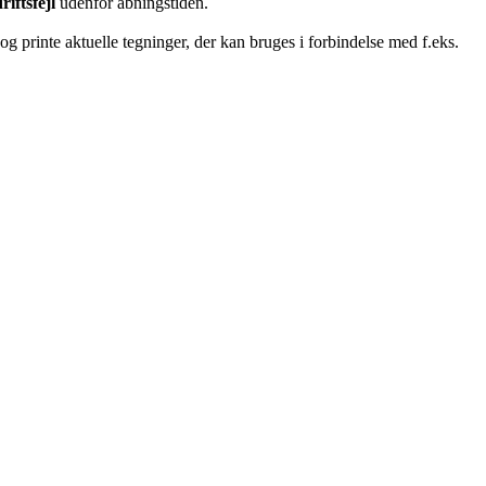
riftsfejl
udenfor åbningstiden.
g printe aktuelle tegninger, der kan bruges i forbindelse med f.eks.