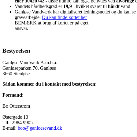
eller 30420742
- disse numre kan også benyttes ved
alvorlige d
Vandets hårdhedsgrad er
19,9 -
hvilket svarer til
hårdt
vand
Ganløse Vandværk har digitaliseret ledningsnettet og du kan se o
gravearbejde.
Du kan finde kortet her
-
BEMÆRK at brug af kortet er på eget
ansvar.
Bestyrelsen
Ganløse Vandværk A.m.b.a.
Ganløseparken 70, Ganløse
3660 Stenløse
Sådan kommer du i kontakt med bestyrelsen:
Formand:
Bo Otterstrøm
Østergade 13
Tlf.: 2984 9905
E-mail:
boo@ganloesevand.dk