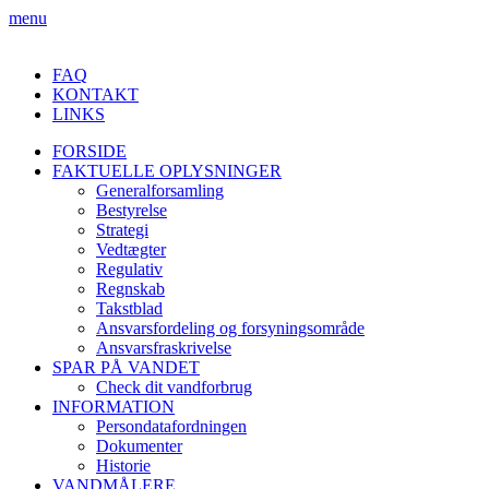
menu
FAQ
KONTAKT
LINKS
FORSIDE
FAKTUELLE OPLYSNINGER
Generalforsamling
Bestyrelse
Strategi
Vedtægter
Regulativ
Regnskab
Takstblad
Ansvarsfordeling og forsyningsområde
Ansvarsfraskrivelse
SPAR PÅ VANDET
Check dit vandforbrug
INFORMATION
Persondatafordningen
Dokumenter
Historie
VANDMÅLERE