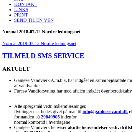
KONTAKT
LINKS
PRINT
SEND TIL EN VEN
Normal 2018-07-12 Nordre ledningsnet
Normal 2018-07-12 Nordre ledningsnet
TILMELD SMS SERVICE
AKTUELT
Ganløse Vandværk A.m.b.a. har indgået en samarbejdsaftale me
af vandværket.
Furesø Vandforsyning har med aftalen indgået døgnberedskab
Alle spørgsmål vedr. måleraflæsninger,
flytninger etc. bedes givet på mail til
info@ganloesevand.dk
el
formanden på
29849905
indenfor
normal kontortid i hverdagene
Ganløse Vandværk henviser
akutte henvendelser vedr. drifts