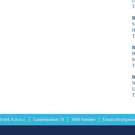
U
T
B
S
H
T
B
B
M
T
B
N
U
T
dværk A.m.b.a.
Ganløseparken 70
3660 Stenløse
Email:
info@ganlo