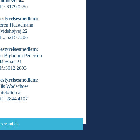
ndinevej 44
lf.: 6179 0350
estyrelsesmedlem:
øren Haagemann
videhøjvej 22
lf.: 5215 7206
estyrelsesmedlem:
o Brøndum Pedersen
åløvvej 21
lf.:3012 2893
estyrelsesmedlem:
ils Wodschow
rtetoften 2
lf.: 2844 4107
esevand.dk