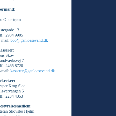
ormand:
o Otterstrøm
stergade 13
lf.: 2984 9905
-mail:
boo@ganloesevand.dk
asserer:
ens Skov
andværksvej 7
lf.: 2465 8720
-mail:
kasserer@ganloesevand.dk
ekretær:
esper Krog Slot
løvervangen 5
lf.: 2234 4353
estyrelsesmedlem:
tefan Skovsbo Hjelm