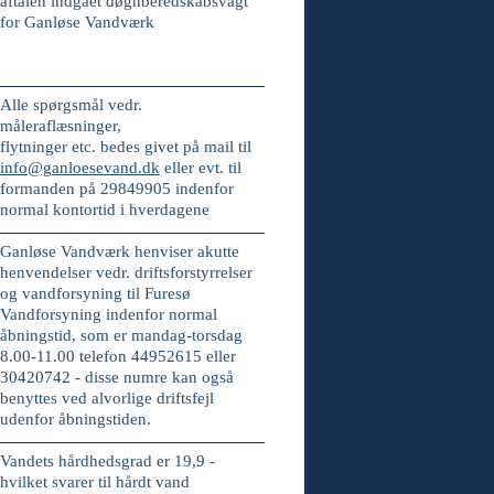
aftalen indgået døgnberedskabsvagt
for Ganløse Vandværk
Alle spørgsmål vedr.
måleraflæsninger,
flytninger etc. bedes givet på mail til
info@ganloesevand.dk
eller evt. til
formanden på
29849905
indenfor
normal kontortid i hverdagene
Ganløse Vandværk henviser
akutte
henvendelser vedr. driftsforstyrrelser
og vandforsyning til Furesø
Vandforsyning indenfor normal
åbningstid, som er
mandag-torsdag
8.00-11.00 telefon 44952615 eller
30420742
- disse numre kan også
benyttes ved
alvorlige driftsfejl
udenfor åbningstiden.
Vandets hårdhedsgrad er
19,9 -
hvilket svarer til
hårdt
vand