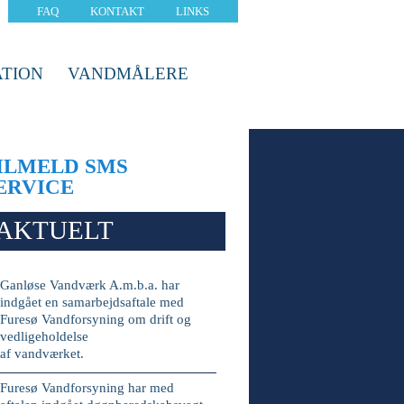
FAQ
KONTAKT
LINKS
TION
VANDMÅLERE
ILMELD SMS
ERVICE
AKTUELT
Ganløse Vandværk A.m.b.a. har
indgået en samarbejdsaftale med
Furesø Vandforsyning om drift og
vedligeholdelse
af vandværket.
Furesø Vandforsyning har med