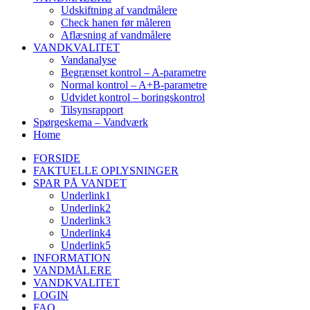
Udskiftning af vandmålere
Check hanen før måleren
Aflæsning af vandmålere
VANDKVALITET
Vandanalyse
Begrænset kontrol – A-parametre
Normal kontrol – A+B-parametre
Udvidet kontrol – boringskontrol
Tilsynsrapport
Spørgeskema – Vandværk
Home
FORSIDE
FAKTUELLE OPLYSNINGER
SPAR PÅ VANDET
Underlink1
Underlink2
Underlink3
Underlink4
Underlink5
INFORMATION
VANDMÅLERE
VANDKVALITET
LOGIN
FAQ