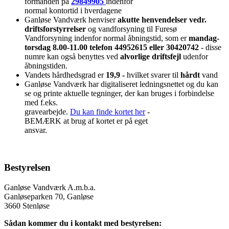
formanden på
29849905
indenfor
normal kontortid i hverdagene
Ganløse Vandværk henviser
akutte henvendelser vedr.
driftsforstyrrelser
og vandforsyning til Furesø
Vandforsyning indenfor normal åbningstid, som er
mandag-
torsdag 8.00-11.00 telefon 44952615 eller 30420742
- disse
numre kan også benyttes ved
alvorlige driftsfejl
udenfor
åbningstiden.
Vandets hårdhedsgrad er
19,9 -
hvilket svarer til
hårdt
vand
Ganløse Vandværk har digitaliseret ledningsnettet og du kan
se og printe aktuelle tegninger, der kan bruges i forbindelse
med f.eks.
gravearbejde.
Du kan finde kortet her
-
BEMÆRK at brug af kortet er på eget
ansvar.
Bestyrelsen
Ganløse Vandværk A.m.b.a.
Ganløseparken 70, Ganløse
3660 Stenløse
Sådan kommer du i kontakt med bestyrelsen: