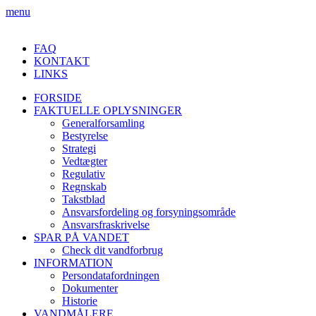
menu
FAQ
KONTAKT
LINKS
FORSIDE
FAKTUELLE OPLYSNINGER
Generalforsamling
Bestyrelse
Strategi
Vedtægter
Regulativ
Regnskab
Takstblad
Ansvarsfordeling og forsyningsområde
Ansvarsfraskrivelse
SPAR PÅ VANDET
Check dit vandforbrug
INFORMATION
Persondatafordningen
Dokumenter
Historie
VANDMÅLERE