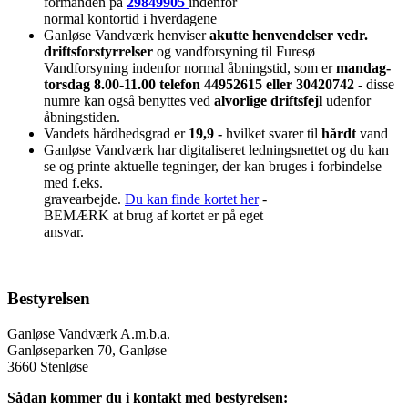
formanden på
29849905
indenfor
normal kontortid i hverdagene
Ganløse Vandværk henviser
akutte henvendelser vedr.
driftsforstyrrelser
og vandforsyning til Furesø
Vandforsyning indenfor normal åbningstid, som er
mandag-
torsdag 8.00-11.00 telefon 44952615 eller 30420742
- disse
numre kan også benyttes ved
alvorlige driftsfejl
udenfor
åbningstiden.
Vandets hårdhedsgrad er
19,9 -
hvilket svarer til
hårdt
vand
Ganløse Vandværk har digitaliseret ledningsnettet og du kan
se og printe aktuelle tegninger, der kan bruges i forbindelse
med f.eks.
gravearbejde.
Du kan finde kortet her
-
BEMÆRK at brug af kortet er på eget
ansvar.
Bestyrelsen
Ganløse Vandværk A.m.b.a.
Ganløseparken 70, Ganløse
3660 Stenløse
Sådan kommer du i kontakt med bestyrelsen: