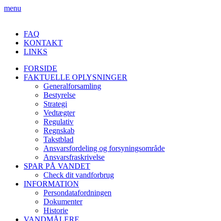
menu
FAQ
KONTAKT
LINKS
FORSIDE
FAKTUELLE OPLYSNINGER
Generalforsamling
Bestyrelse
Strategi
Vedtægter
Regulativ
Regnskab
Takstblad
Ansvarsfordeling og forsyningsområde
Ansvarsfraskrivelse
SPAR PÅ VANDET
Check dit vandforbrug
INFORMATION
Persondatafordningen
Dokumenter
Historie
VANDMÅLERE