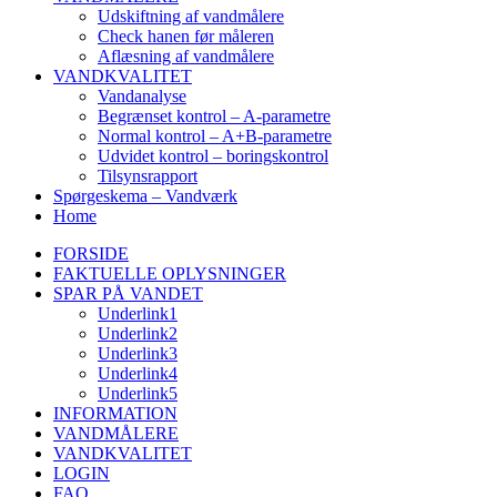
Udskiftning af vandmålere
Check hanen før måleren
Aflæsning af vandmålere
VANDKVALITET
Vandanalyse
Begrænset kontrol – A-parametre
Normal kontrol – A+B-parametre
Udvidet kontrol – boringskontrol
Tilsynsrapport
Spørgeskema – Vandværk
Home
FORSIDE
FAKTUELLE OPLYSNINGER
SPAR PÅ VANDET
Underlink1
Underlink2
Underlink3
Underlink4
Underlink5
INFORMATION
VANDMÅLERE
VANDKVALITET
LOGIN
FAQ