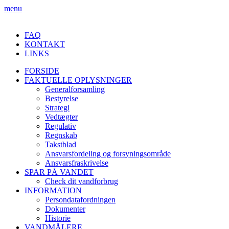
menu
FAQ
KONTAKT
LINKS
FORSIDE
FAKTUELLE OPLYSNINGER
Generalforsamling
Bestyrelse
Strategi
Vedtægter
Regulativ
Regnskab
Takstblad
Ansvarsfordeling og forsyningsområde
Ansvarsfraskrivelse
SPAR PÅ VANDET
Check dit vandforbrug
INFORMATION
Persondatafordningen
Dokumenter
Historie
VANDMÅLERE