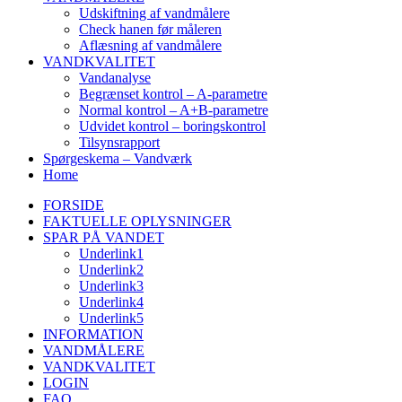
Udskiftning af vandmålere
Check hanen før måleren
Aflæsning af vandmålere
VANDKVALITET
Vandanalyse
Begrænset kontrol – A-parametre
Normal kontrol – A+B-parametre
Udvidet kontrol – boringskontrol
Tilsynsrapport
Spørgeskema – Vandværk
Home
FORSIDE
FAKTUELLE OPLYSNINGER
SPAR PÅ VANDET
Underlink1
Underlink2
Underlink3
Underlink4
Underlink5
INFORMATION
VANDMÅLERE
VANDKVALITET
LOGIN
FAQ