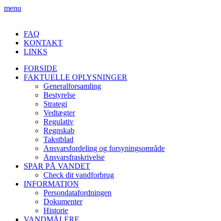
menu
FAQ
KONTAKT
LINKS
FORSIDE
FAKTUELLE OPLYSNINGER
Generalforsamling
Bestyrelse
Strategi
Vedtægter
Regulativ
Regnskab
Takstblad
Ansvarsfordeling og forsyningsområde
Ansvarsfraskrivelse
SPAR PÅ VANDET
Check dit vandforbrug
INFORMATION
Persondatafordningen
Dokumenter
Historie
VANDMÅLERE