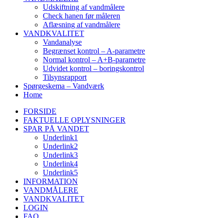
Udskiftning af vandmålere
Check hanen før måleren
Aflæsning af vandmålere
VANDKVALITET
Vandanalyse
Begrænset kontrol – A-parametre
Normal kontrol – A+B-parametre
Udvidet kontrol – boringskontrol
Tilsynsrapport
Spørgeskema – Vandværk
Home
FORSIDE
FAKTUELLE OPLYSNINGER
SPAR PÅ VANDET
Underlink1
Underlink2
Underlink3
Underlink4
Underlink5
INFORMATION
VANDMÅLERE
VANDKVALITET
LOGIN
FAQ