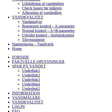
Udskiftning af vandmålere
Check hanen før måleren
Aflæsning af vandmålere
VANDKVALITET
Vandanalyse
Begrænset kontrol – A-parametre
Normal kontrol – A+B-parametre
Udvidet kontrol – boringskontrol
Tilsynsrapport
Spørgeskema – Vandværk
Home
FORSIDE
FAKTUELLE OPLYSNINGER
SPAR PÅ VANDET
Underlink1
Underlink2
Underlink3
Underlink4
Underlink5
INFORMATION
VANDMÅLERE
VANDKVALITET
LOGIN
FAQ