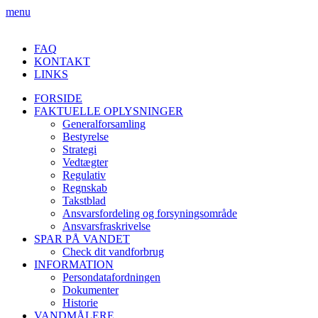
menu
FAQ
KONTAKT
LINKS
FORSIDE
FAKTUELLE OPLYSNINGER
Generalforsamling
Bestyrelse
Strategi
Vedtægter
Regulativ
Regnskab
Takstblad
Ansvarsfordeling og forsyningsområde
Ansvarsfraskrivelse
SPAR PÅ VANDET
Check dit vandforbrug
INFORMATION
Persondatafordningen
Dokumenter
Historie
VANDMÅLERE